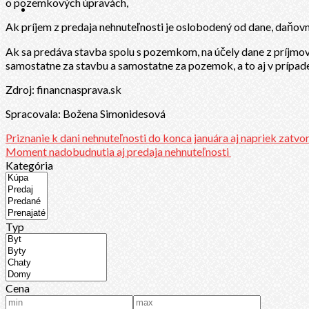
o pozemkových úpravách,
Ak príjem z predaja nehnuteľnosti je oslobodený od dane, daňovn
Ak sa predáva stavba spolu s pozemkom, na účely dane z príjmov
samostatne za stavbu a samostatne za pozemok, a to aj v prípad
Zdroj: financnasprava.sk
Spracovala: Božena Simonidesová
Priznanie k dani nehnuteľnosti do konca januára aj napriek zatv
Moment nadobudnutia aj predaja nehnuteľnosti
Kategória
Typ
Cena