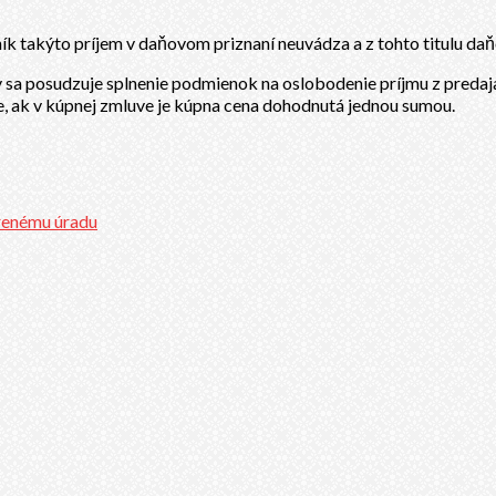
ík takýto príjem v daňovom priznaní neuvádza a z tohto titulu da
 sa posudzuje splnenie podmienok na oslobodenie príjmu z predaj
e, ak v kúpnej zmluve je kúpna cena dohodnutá jednou sumou.
orenému úradu