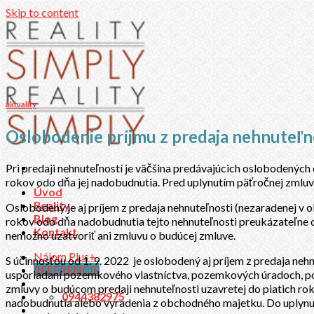
Skip to content
aktuality
Oslobodenie príjmu z predaja nehnuteľn
Pri predaji nehnuteľností je väčšina predávajúcich oslobodených
rokov odo dňa jej nadobudnutia. Pred uplynutím päťročnej zmluv
Úvod
Reality
Oslobodený je aj príjem z predaja nehnuteľnosti (nezaradenej 
Blog
rokov odo dňa nadobudnutia tejto nehnuteľnosti preukázateľne do
Kontakt
nemožno uzatvoriť ani zmluvu o budúcej zmluve.
Nájom Plus+
S účinnosťou od 1. 9. 2022 je oslobodený aj príjem z predaja 
REFERENCIE
usporiadaní pozemkového vlastníctva, pozemkových úradoch, po
zmluvy o budúcom predaji nehnuteľnosti uzavretej do piatich rok
0944382975
nadobudnutia alebo vyradenia z obchodného majetku. Do uplynut