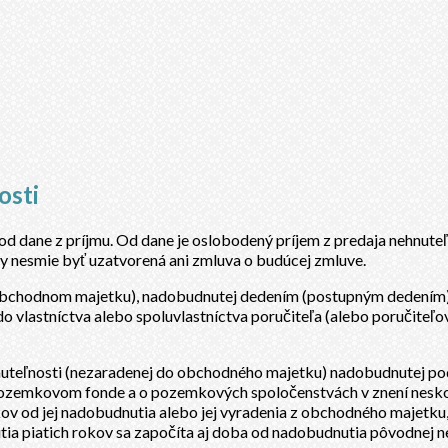
osti
 od dane z príjmu. Od dane je oslobodený príjem z predaja nehnute
y nesmie byť uzatvorená ani zmluva o budúcej zmluve.
v obchodnom majetku), nadobudnutej dedením (postupným dedením)
 vlastníctva alebo spoluvlastníctva poručiteľa (alebo poručiteľov
nehnuteľnosti (nezaradenej do obchodného majetku) nadobudnutej 
zemkovom fonde a o pozemkových spoločenstvách v znení neskorš
ov od jej nadobudnutia alebo jej vyradenia z obchodného majetku,
ia piatich rokov sa započíta aj doba od nadobudnutia pôvodnej n