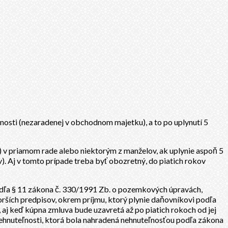
ľnosti (nezaradenej v obchodnom majetku), a to po uplynutí 5
 v priamom rade alebo niektorým z manželov, ak uplynie aspoň 5
). Aj v tomto prípade treba byť obozretný, do piatich rokov
podľa § 11 zákona č. 330/1991 Zb. o pozemkových úpravách,
ích predpisov, okrem príjmu, ktorý plynie daňovníkovi podľa
 aj keď kúpna zmluva bude uzavretá až po piatich rokoch od jej
ehnuteľnosti, ktorá bola nahradená nehnuteľnosťou podľa zákona