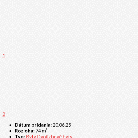
1
2
Dátum pridania:
20.06.25
Rozloha:
74 m²
Typ:
Byty
Dvojizbové byty