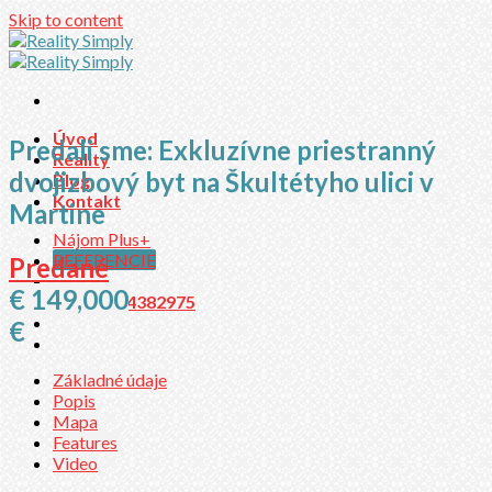
Skip to content
Úvod
Predali sme: Exkluzívne priestranný
Reality
dvojizbový byt na Škultétyho ulici v
Blog
Kontakt
Martine
Nájom Plus+
REFERENCIE
Predané
€ 149,000
0944382975
€
Základné údaje
Popis
Mapa
Features
Video