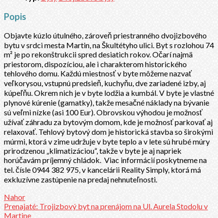
Popis
Objavte kúzlo útulného, zároveň priestranného dvojizbového
bytu v srdci mesta Martin, na Škultétyho ulici. Byt s rozlohou 74
m² je po rekonštrukcii spred desiatich rokov. Očarí najmä
priestorom, dispozíciou, ale i charakterom historického
tehlového domu. Každú miestnosť v byte môžeme nazvať
veľkorysou, vstupnú predsieň, kuchyňu, dve zariadené izby, aj
kúpeľňu. Okrem nich je v byte lodžia a kumbál. V byte je vlastné
plynové kúrenie (gamatky), takže mesačné náklady na bývanie
sú veľmi nízke (asi 100 Eur). Obrovskou výhodou je možnosť
užívať záhradu za bytovým domom, kde je možnosť parkovať aj
relaxovať. Tehlový bytový dom je historická stavba so širokými
múrmi, ktorá v zime udržuje v byte teplo a v lete sú hrubé múry
prirodzenou „klimatizáciou“, takže v byte je aj napriek
horúčavám príjemný chládok. Viac informácií poskytneme na
tel. čísle 0944 382 975, v kancelárii Reality Simply, ktorá má
exkluzívne zastúpenie na predaj nehnuteľnosti.
Nahor
Prenajaté: Trojizbový byt na prenájom na Ul. Aurela Stodolu v
Martine